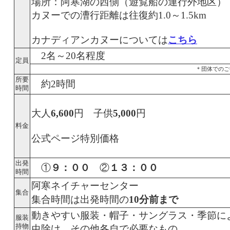
場所：阿寒湖の西側（遊覧船の運行外地区）
カヌーでの漕行距離は往復約1.0～1.5km
カナディアンカヌーについては
こちら
2名～20名程度
定員
＊団体でのご
所要
約2時間
時間
大人
6,600
円 子供
5,000
円
料金
公式ページ特別価格
出発
①
９：００
②
１３：００
時間
阿寒ネイチャーセンター
集合
集合時間は出発時間の
10分前まで
動きやすい服装・帽子・サングラス・季節に
服装
持物
虫除け、その他各自で必要なもの